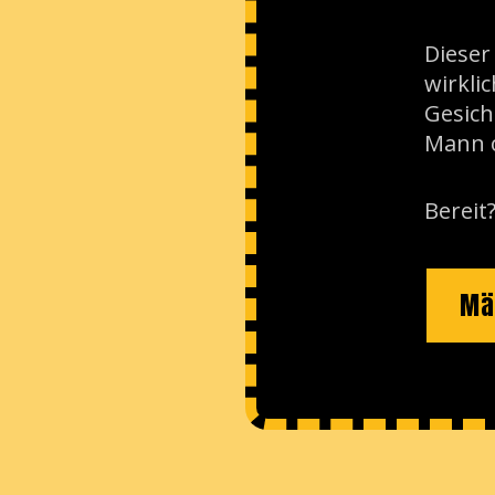
Dieser
wirkli
Gesich
Mann 
Bereit?
Mä