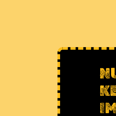
N
K
I