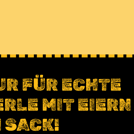
UR FÜR ECHTE
ERLE MIT EIERN
M SACK!