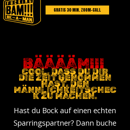
GRATIS 30 MIN. ZOOM-CALL
BÄÄÄÄM!!!
COOL, DASS DU DIR
DIE ZEIT GENOMMEN
HAST, DEN
MÄNNLICHKEITSCHEC
K ZU MACHEN.
Hast du Bock auf einen echten
Sparringspartner? Dann buche